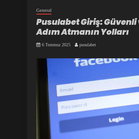
General
Pusulabet Giriş: Güvenli
Adım Atmanın Yolları
6 Temmuz 2025
pusulabet