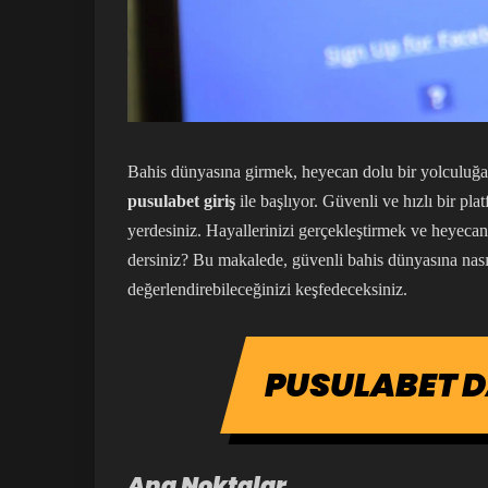
Bahis dünyasına girmek, heyecan dolu bir yolculuğa 
pusulabet giriş
ile başlıyor. Güvenli ve hızlı bir pl
yerdesiniz. Hayallerinizi gerçekleştirmek ve heyecan
dersiniz? Bu makalede, güvenli bahis dünyasına nasıl a
değerlendirebileceğinizi keşfedeceksiniz.
PUSULABET D
Ana Noktalar