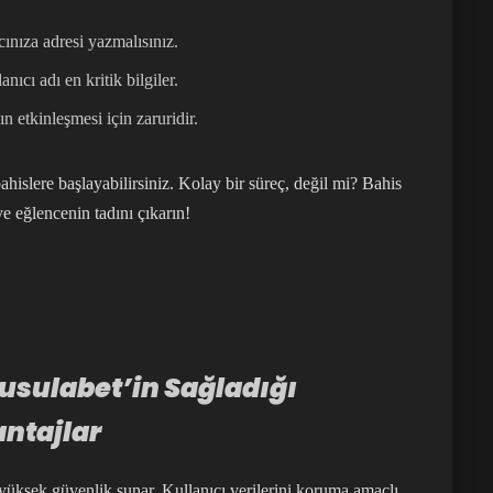
ıcınıza adresi yazmalısınız.
anıcı adı en kritik bilgiler.
n etkinleşmesi için zaruridir.
hislere başlayabilirsiniz. Kolay bir süreç, değil mi? Bahis
e eğlencenin tadını çıkarın!
usulabet’in Sağladığı
antajlar
 yüksek güvenlik sunar. Kullanıcı verilerini koruma amaçlı