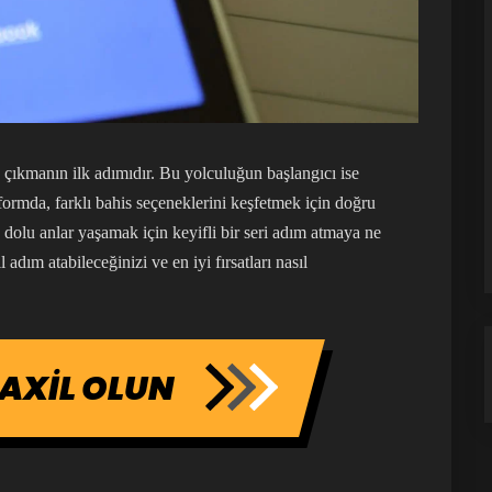
çıkmanın ilk adımıdır. Bu yolculuğun başlangıcı ise
atformda, farklı bahis seçeneklerini keşfetmek için doğru
 dolu anlar yaşamak için keyifli bir seri adım atmaya ne
dım atabileceğinizi ve en iyi fırsatları nasıl
AXİL OLUN