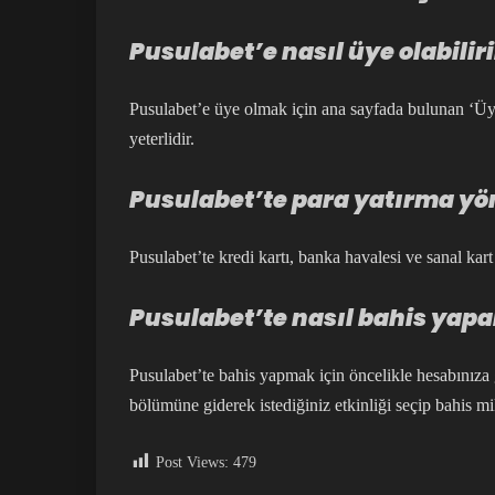
Pusulabet’e nasıl üye olabilir
Pusulabet’e üye olmak için ana sayfada bulunan ‘Üye
yeterlidir.
Pusulabet’te para yatırma yön
Pusulabet’te kredi kartı, banka havalesi ve sanal kart
Pusulabet’te nasıl bahis yapa
Pusulabet’te bahis yapmak için öncelikle hesabınıza 
bölümüne giderek istediğiniz etkinliği seçip bahis mik
Post Views:
479