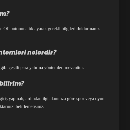
im?
 Ol’ butonuna tıklayarak gerekli bilgileri doldurmanız
temleri nelerdir?
 gibi çeşitli para yatırma yöntemleri mevcuttur.
bilirim?
giriş yapmalı, ardından ilgi alanınıza göre spor veya oyun
tarınızı belirlemelisiniz.